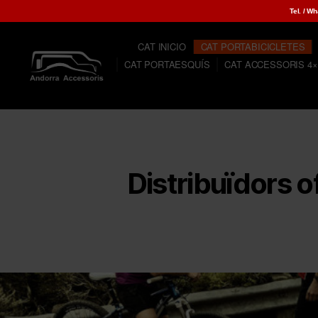
Tel. / W
CAT INICIO
CAT PORTABICICLETES
CAT PORTAESQUÍS
CAT ACCESSORIS 4×
Andorra
Accessoris.
Distribuidor
oficial
de
THULE,
Distribuïdors o
WARN,
ATERA,
ARB,
WESTFALIA,
etc.