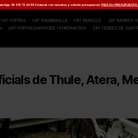
hatsApp: 00 376 72 44 55 Contacte con nosotros y solicite presupuesto:
PIDA SU PRESUPUESTO
CAT COFRES
CAT ENGANXALLS
CAT REMOLCS
CAT BARRES I
4
CAT PORTAEQUIPATGES I PORTAMOTOS
CAT TENDES DE SOST
ficials de Thule, Atera, 