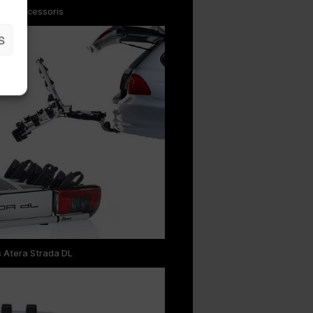
rra Accessoris
S
s Atera Strada DL