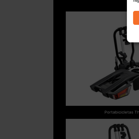
neg
Portabicicletas T