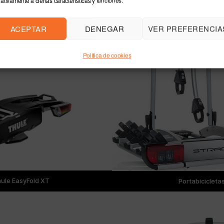
ativamente a ciertas características y funciones.
Tienda Ando
ACEPTAR
DENEGAR
VER PREFERENCIA
Política de cookies
hule EasyFold XT
Portabicicleta