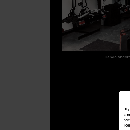
Tienda Andorr
Par
alm
tec
ide