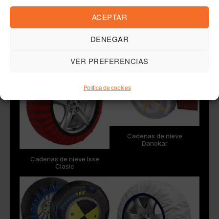
Cadenas de nieve
ACEPTAR
Autosock Truck
DENEGAR
Cadenas de nieve
PowerGrip
VER PREFERENCIAS
Política de cookies
Cadenas de nieve
Danokar
Cadenas de nieve Isse
Clasic