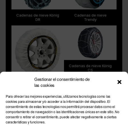
Cadenas de nieve König
Cadenas de nieve
DR
Trendy
Cadenas de nieve König
CS
Gestionar el consentimiento de
Cadenas de nieve
las cookies
Goodyear
Para ofrecer las mejores experiencias, utilizamos tecnologías como las
cookies para almacenar y/o acceder a la información del dispositivo. El
consentimiento de estas tecnologías nos permitirá procesar datos como el
comportamiento de navegación o las identificaciones únicas en este sitio. No
consentir o retirar el consentimiento, puede afectar negativamente a ciertas
características y funciones.