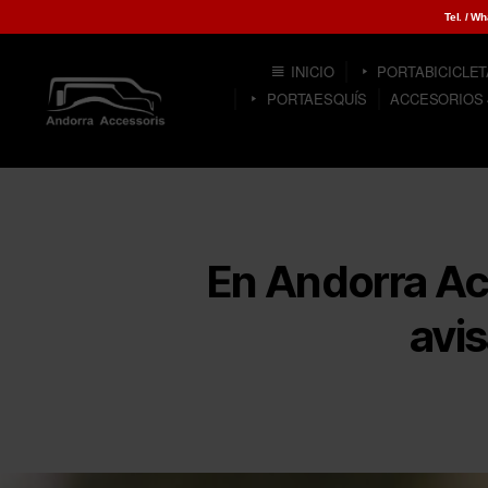
Tel. / W
INICIO
PORTABICICLE
PORTAESQUÍS
ACCESORIOS 
Andorra
Accessoris.
Distribuidor
oficial
de
THULE,
En Andorra Ac
WARN,
ATERA,
avi
ARB,
WESTFALIA,
etc.