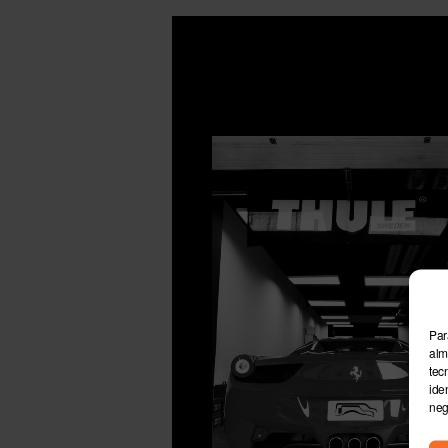
Par
alm
tec
ide
neg