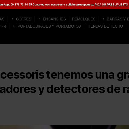
hatsApp: 00 376 72 44 55 Contacte con nosotros y solicite presupuesto:
PIDA SU PRESUPUESTO
TAS
COFRES
ENGANCHES
REMOLQUES
BARRAS Y 
4×4
PORTAEQUIPAJES Y PORTAMOTOS
TIENDAS DE TECHO
cessoris tenemos una gr
sadores y detectores de r