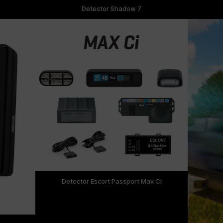
Detector Shadow 7
Detector Escort Passport Max Ci